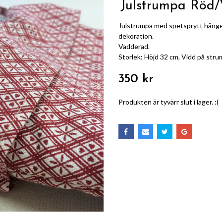
Julstrumpa Röd/
Julstrumpa med spetsprytt häng
dekoration.
Vadderad.
Storlek: Höjd 32 cm, Vidd på stru
350 kr
Produkten är tyvärr slut i lager. :(