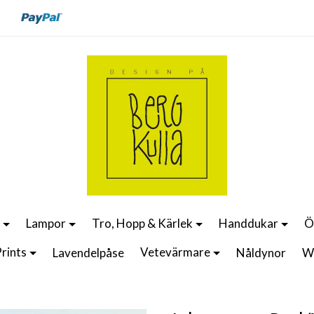
Lampor
Tro, Hopp & Kärlek
Handdukar
Ö
rints
Vetevärmare
Lavendelpåse
Nåldynor
W