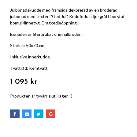
Julbonadskudde med framsida dekorerad av en broderad
julbonad med texten "God Jul". Kuddfodral i ljusgrått borstat
bomull/linnetyg. Dragkedjeöppning.
Bonaden är återbrukat originalbroderi.
Storlek: 50x70 cm
Inklusive innerkudde.
Tvättråd: Kemtvätt
1 095 kr
Produkten är tyvärr slut i lager. :(