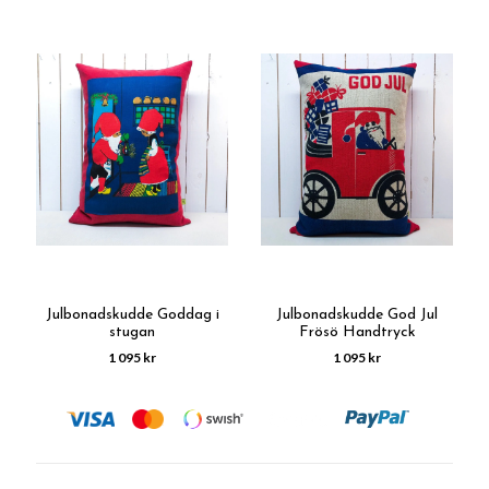
Julbonadskudde Goddag i
Julbonadskudde God Jul
stugan
Frösö Handtryck
1 095 kr
1 095 kr