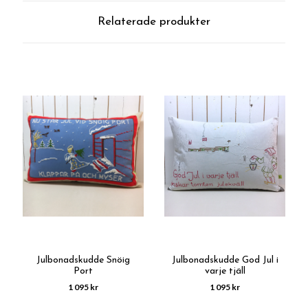
Relaterade produkter
Julbonadskudde Snöig
Julbonadskudde God Jul i
Port
varje tjäll
1 095 kr
1 095 kr