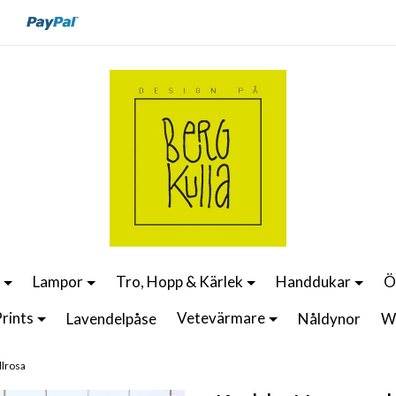
Lampor
Tro, Hopp & Kärlek
Handdukar
Ö
rints
Vetevärmare
Lavendelpåse
Nåldynor
W
llrosa