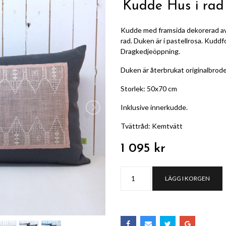
Kudde Hus i rad 
Kudde med framsida dekorerad av
rad. Duken är i pastellrosa. Kuddfo
Dragkedjeöppning.
Duken är återbrukat originalbrode
Storlek: 50x70 cm
Inklusive innerkudde.
Tvättråd: Kemtvätt
1 095 kr
LÄGG I KORGEN