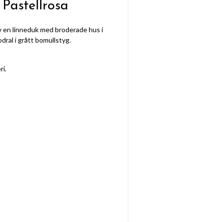
Pastellrosa
 en linneduk med broderade hus i
dral i grått bomullstyg.
ri.