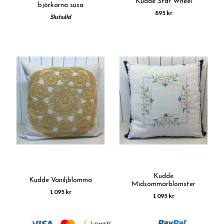
Kudde Star Wheel
björkarna susa
895 kr
Slutsåld
Kudde
Kudde Vaniljblomma
Midsommarblomster
1 095 kr
1 095 kr