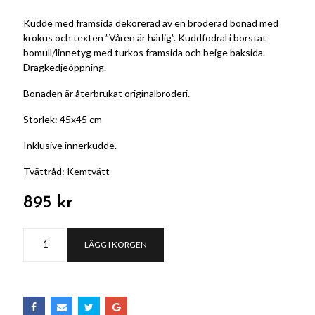
Kudde med framsida dekorerad av en broderad bonad med
krokus och texten ”Våren är härlig”. Kuddfodral i borstat
bomull/linnetyg med turkos framsida och beige baksida.
Dragkedjeöppning.
Bonaden är återbrukat originalbroderi.
Storlek: 45x45 cm
Inklusive innerkudde.
Tvättråd: Kemtvätt
895 kr
LÄGG I KORGEN