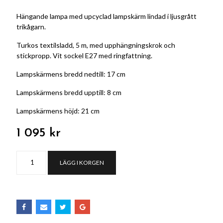
Hängande lampa med upcyclad lampskärm lindad i ljusgrått
trikågarn.
Turkos textilsladd, 5 m, med upphängningskrok och
stickpropp. Vit sockel E27 med ringfattning.
Lampskärmens bredd nedtill: 17 cm
Lampskärmens bredd upptill: 8 cm
Lampskärmens höjd: 21 cm
1 095 kr
LÄGG I KORGEN