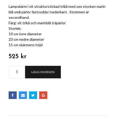
Lampskärm i vit strukturstickad trikå med sex stycken marin
blå små pärlor fastsydda i nederkant . Stommen är
secondhand.
Färg: vit trikå och marinblå träpärlor
Storlek:
10 cm övre diameter
23 cm nedre diameter
15 cm skärmens höjd
525 kr
LÄGG I KORGEN