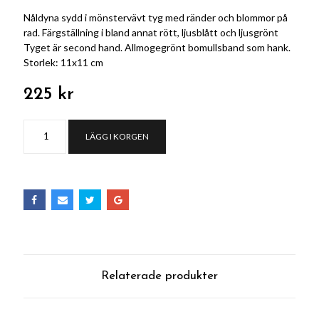
Nåldyna sydd i mönstervävt tyg med ränder och blommor på
rad. Färgställning i bland annat rött, ljusblått och ljusgrönt
Tyget är second hand. Allmogegrönt bomullsband som hank.
Storlek: 11x11 cm
225 kr
LÄGG I KORGEN
Relaterade produkter