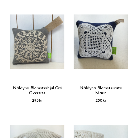
Nåldyna Blomsterhjul Grå
Nåldyna Blomsterruta
Oversize
Marin
295 kr
250 kr