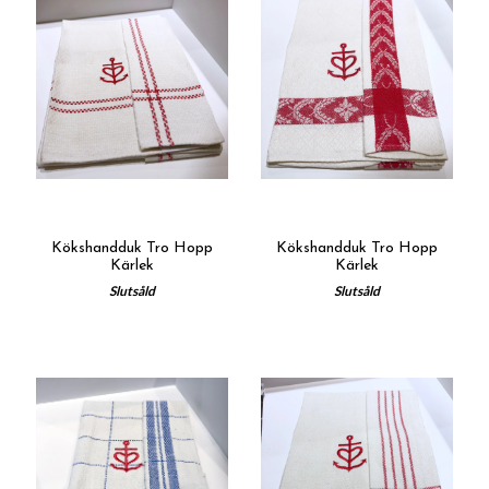
Kökshandduk Tro Hopp
Kökshandduk Tro Hopp
Kärlek
Kärlek
Slutsåld
Slutsåld