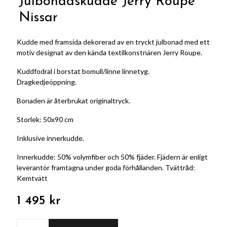
Julbonadskudde Jerry Roupe
Nissar
Kudde med framsida dekorerad av en tryckt julbonad med ett
motiv designat av den kända textilkonstnären Jerry Roupe.
Kuddfodral i borstat bomull/linne linnetyg.
Dragkedjeöppning.
Bonaden är återbrukat originaltryck.
Storlek: 50x90 cm
Inklusive innerkudde.
Innerkudde: 50% volymfiber och 50% fjäder. Fjädern är enligt
leverantör framtagna under goda förhållanden. Tvättråd:
Kemtvätt
1 495 kr