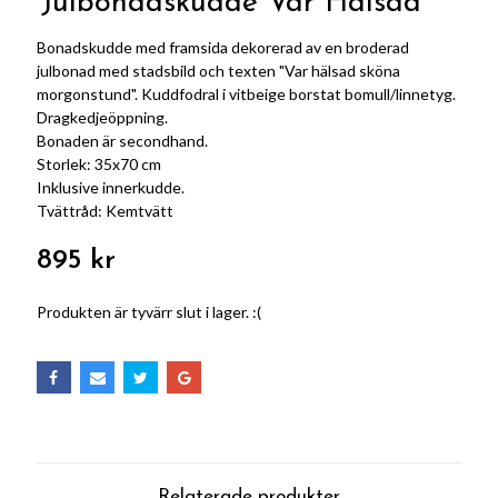
Julbonadskudde Var Hälsad
Bonadskudde med framsida dekorerad av en broderad
julbonad med stadsbild och texten "Var hälsad sköna
morgonstund". Kuddfodral i vitbeige borstat bomull/linnetyg.
Dragkedjeöppning.
Bonaden är secondhand.
Storlek: 35x70 cm
Inklusive innerkudde.
Tvättråd: Kemtvätt
895 kr
Produkten är tyvärr slut i lager. :(
Relaterade produkter