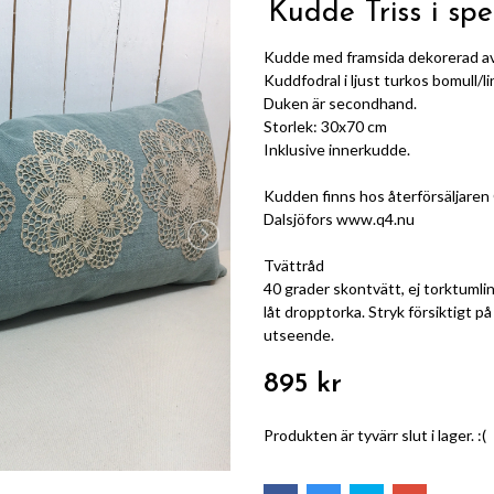
Kudde Triss i spe
Kudde med framsida dekorerad av 
Kuddfodral i ljust turkos bomull/
Duken är secondhand.
Storlek: 30x70 cm
Inklusive innerkudde.
Kudden finns hos återförsäljaren
Dalsjöfors
www.q4.nu
Tvättråd
40 grader skontvätt, ej torktumlin
låt dropptorka. Stryk försiktigt p
utseende.
895 kr
Produkten är tyvärr slut i lager. :(