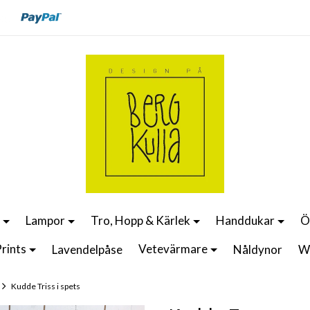
Lampor
Tro, Hopp & Kärlek
Handdukar
Ö
rints
Vetevärmare
Lavendelpåse
Nåldynor
W
Kudde Triss i spets