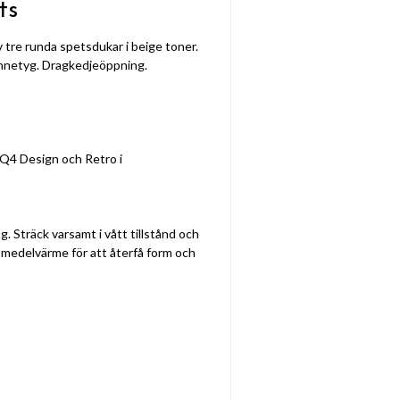
ts
tre runda spetsdukar i beige toner.
linnetyg. Dragkedjeöppning.
 Q4 Design och Retro i
g. Sträck varsamt i vått tillstånd och
å medelvärme för att återfå form och