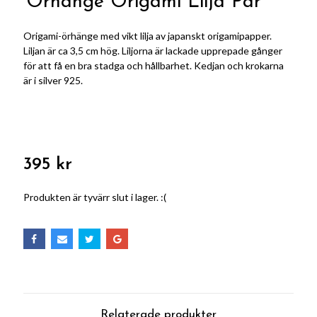
Örhänge Origami Lilja Par
Origami-örhänge med vikt lilja av japanskt origamipapper.
Liljan är ca 3,5 cm hög. Liljorna är lackade upprepade gånger
för att få en bra stadga och hållbarhet. Kedjan och krokarna
är i silver 925.
395 kr
Produkten är tyvärr slut i lager. :(
Relaterade produkter