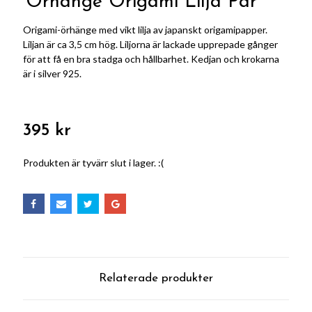
Örhänge Origami Lilja Par
Origami-örhänge med vikt lilja av japanskt origamipapper.
Liljan är ca 3,5 cm hög. Liljorna är lackade upprepade gånger
för att få en bra stadga och hållbarhet. Kedjan och krokarna
är i silver 925.
395 kr
Produkten är tyvärr slut i lager. :(
Relaterade produkter