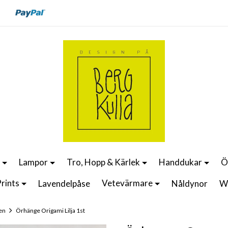
Lampor
Tro, Hopp & Kärlek
Handdukar
Ö
rints
Vetevärmare
Lavendelpåse
Nåldynor
W
en
Örhänge Origami Lilja 1st