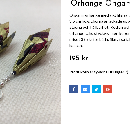
Örhänge Origami 
Origami-örhänge med vikt lilja av j
3,5 cm hög. Liljorna är lackade up
stadga och hållbarhet. Kedjan och 
örhänge säljs styckvis, men köper
priset 395 kr för båda. Skriv i s
kassan.
195 kr
Produkten är tyvärr slut i lager. :(