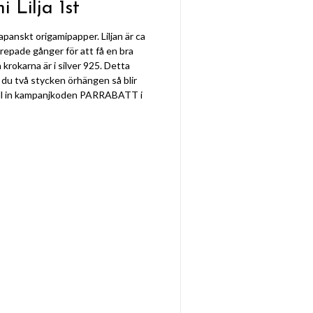
Lilja 1st
apanskt origamipapper. Liljan är ca
prepade gånger för att få en bra
krokarna är i silver 925. Detta
 du två stycken örhängen så blir
å fall in kampanjkoden PARRABATT i