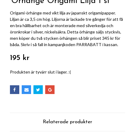
Örhänge Origami Lilja 1 st
Origami-örhänge med vikt lilja av japanskt origamipapper.
Liljan är ca 3,5 cm hög. Liljorna är lackade tre gånger för att få
en bra hållbarhet och är monterade med silverkedja och
öronkrokar i silver, nickelsäkra. Detta örhänge säljs styckvis,
men köper du två stycken örhängen så blir priset 345 kr för
båda. Skriv i så fall in kampanjkoden PARRABATT i kassan.
195 kr
Produkten är tyvärr slut i lager. :(
Relaterade produkter